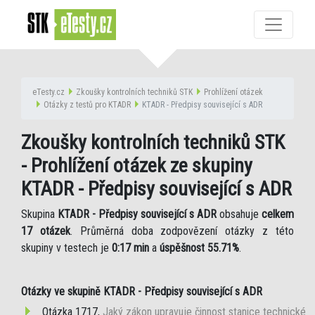
eTesty.cz
Zkoušky kontrolních techniků STK
Prohlížení otázek
Otázky z testů pro KTADR
KTADR - Předpisy související s ADR
Zkoušky kontrolních techniků STK
- Prohlížení otázek ze skupiny
KTADR - Předpisy související s ADR
Skupina
KTADR - Předpisy související s ADR
obsahuje
celkem
17 otázek
. Průměrná doba zodpovězení otázky z této
skupiny v testech je
0:17 min
a
úspěšnost 55.71%
.
Otázky ve skupině KTADR - Předpisy související s ADR
Otázka 1717,
Jaký zákon upravuje činnost stanice technické