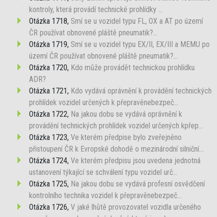
kontroly, která provádí technické prohlídky ...
Otázka 1718,
Smí se u vozidel typu FL, OX a AT po území
ČR používat obnovené pláště pneumatik?...
Otázka 1719,
Smí se u vozidel typu EX/II, EX/III a MEMU po
území ČR používat obnovené pláště pneumatik?...
Otázka 1720,
Kdo může provádět technickou prohlídku
ADR?
Otázka 1721,
Kdo vydává oprávnění k provádění technických
prohlídek vozidel určených k přepravěnebezpeč...
Otázka 1722,
Na jakou dobu se vydává oprávnění k
provádění technických prohlídek vozidel určených kpřep...
Otázka 1723,
Ve kterém předpise bylo zveřejněno
přistoupení ČR k Evropské dohodě o mezinárodní silniční...
Otázka 1724,
Ve kterém předpisu jsou uvedena jednotná
ustanovení týkající se schválení typu vozidel urč...
Otázka 1725,
Na jakou dobu se vydává profesní osvědčení
kontrolního technika vozidel k přepravěnebezpeč...
Otázka 1726,
V jaké lhůtě provozovatel vozidla určeného