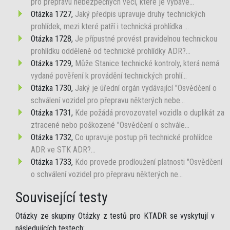
pro přepravu nebezpečných věcí, které je vybave...
Otázka 1727,
Jaký předpis upravuje druhy technických
prohlídek, mezi které patří i technická prohlídka ...
Otázka 1728,
Je přípustné provést pravidelnou technickou
prohlídku odděleně od technické prohlídky ADR?...
Otázka 1729,
Může Stanice technické kontroly, která nemá
vydané pověření k provádění technických prohlí...
Otázka 1730,
Jaký je úřední orgán vydávající "Osvědčení o
schválení vozidel pro přepravu některých nebe...
Otázka 1731,
Kde požádá provozovatel vozidla o duplikát za
ztracené nebo poškozené "Osvědčení o schvále...
Otázka 1732,
Co upravuje postup při technické prohlídce
ADR ve STK ADR?...
Otázka 1733,
Kdo provede prodloužení platnosti "Osvědčení
o schválení vozidel pro přepravu některých ne...
Související testy
Otázky ze skupiny Otázky z testů pro KTADR se vyskytují v
následujících testech: