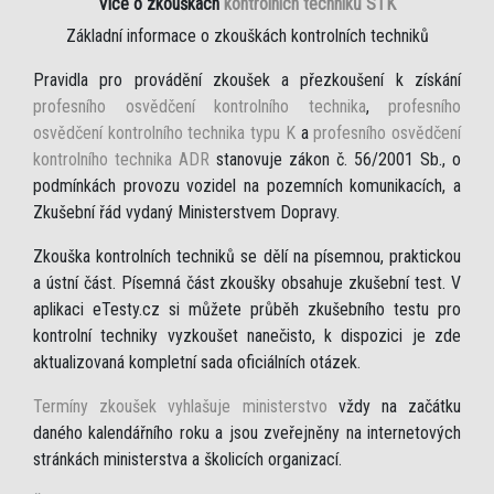
Více o zkouškách
kontrolních techniků STK
Základní informace o zkouškách kontrolních techniků
Pravidla pro provádění zkoušek a přezkoušení k získání
profesního osvědčení kontrolního technika
,
profesního
osvědčení kontrolního technika typu K
a
profesního osvědčení
kontrolního technika ADR
stanovuje zákon č. 56/2001 Sb., o
podmínkách provozu vozidel na pozemních komunikacích, a
Zkušební řád vydaný Ministerstvem Dopravy.
Zkouška kontrolních techniků se dělí na písemnou, praktickou
a ústní část. Písemná část zkoušky obsahuje zkušební test. V
aplikaci eTesty.cz si můžete průběh zkušebního testu pro
kontrolní techniky vyzkoušet nanečisto, k dispozici je zde
aktualizovaná kompletní sada oficiálních otázek.
Termíny zkoušek vyhlašuje ministerstvo
vždy na začátku
daného kalendářního roku a jsou zveřejněny na internetových
stránkách ministerstva a školicích organizací.