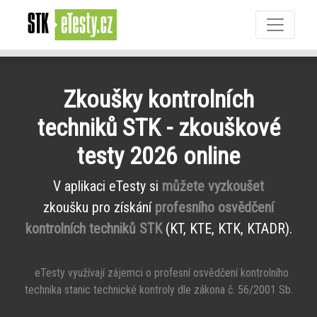
Zkoušky kontrolních
techniků STK - zkouškové
testy 2026 online
V aplikaci eTesty si
můžete vyzkoušet
zkoušku pro získání
profesního osvědčení
kontrolních techniků STK
(KT, KTE, KTK, KTADR).
eTesty využívají zájemci o profesní osvědčení kontrolního
technika stanic technické kontroly dle zákona č. 56/2001 Sb.